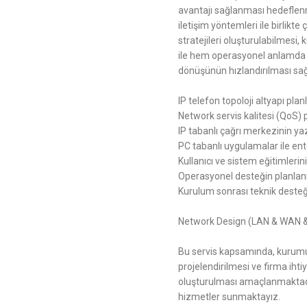
avantajı sağlanması hedeflenmek
iletişim yöntemleri ile birlikte
stratejileri oluşturulabilmesi,
ile hem operasyonel anlamda h
dönüşünün hızlandırılması sa
IP telefon topoloji altyapı pla
Network servis kalitesi (QoS) p
IP tabanlı çağrı merkezinin ya
PC tabanlı uygulamalar ile e
Kullanıcı ve sistem eğitimleri
Operasyonel desteğin planla
Kurulum sonrası teknik desteğ
Network Design (LAN & WAN 
Bu servis kapsamında, kurumun
projelendirilmesi ve firma ihti
oluşturulması amaçlanmaktadı
hizmetler sunmaktayız.