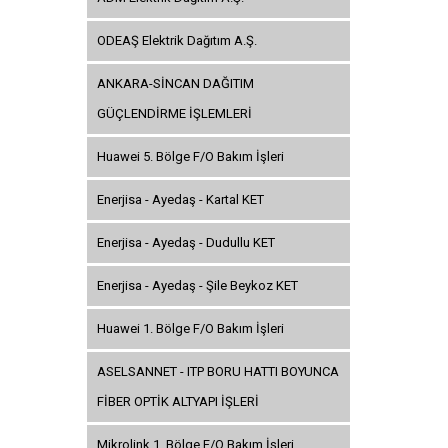
ODEAŞ Elektrik Dağıtım A.Ş.
ANKARA-SİNCAN DAĞITIM
GÜÇLENDİRME İŞLEMLERİ
Huawei 5. Bölge F/O Bakım İşleri
Enerjisa - Ayedaş - Kartal KET
Enerjisa - Ayedaş - Dudullu KET
Enerjisa - Ayedaş - Şile Beykoz KET
Huawei 1. Bölge F/O Bakım İşleri
ASELSANNET - ITP BORU HATTI BOYUNCA
FİBER OPTİK ALTYAPI İŞLERİ
Mikrolink 1. Bölge F/O Bakım İşleri