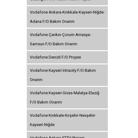
Vodafone Ankara-Kırıkkale-Kayseri-Niğde-
Adana F/O Bakım Onarım
Vodafone Çankırı-Çorum-Amasya-
Samsun F/O Bakım Onarım
Vodafone Denizli F/O Projesi
Vodafone Kayseri Intracity F/O Bakım
Onarım
Vodafone Kayseri-Sivas-Malatya-Elazığ
F/O Bakım Onarım
Vodafone Kırıkkale-Kırşehir-Nevşehir-
Kayseri-Niğde
Vodafone Ankara FTTH Projesi