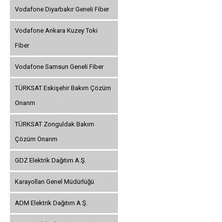
Vodafone Diyarbakır Geneli Fiber
Vodafone Ankara Kuzey Toki
Fiber
Vodafone Samsun Geneli Fiber
TÜRKSAT Eskişehir Bakım Çözüm
Onarım
TÜRKSAT Zonguldak Bakım
Çözüm Onarım
GDZ Elektrik Dağıtım A.Ş.
Karayolları Genel Müdürlüğü
ADM Elektrik Dağıtım A.Ş.