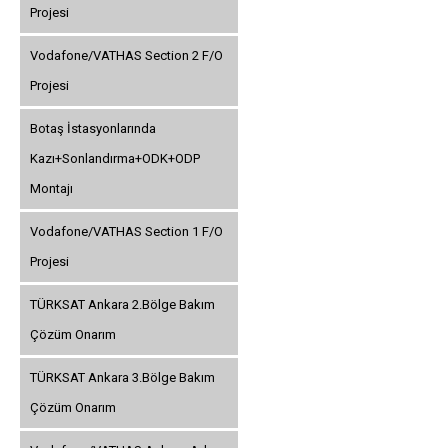
Projesi
Vodafone/VATHAS Section 2 F/O
Projesi
Botaş İstasyonlarında
Kazı+Sonlandırma+ODK+ODP
Montajı
Vodafone/VATHAS Section 1 F/O
Projesi
TÜRKSAT Ankara 2.Bölge Bakım
Çözüm Onarım
TÜRKSAT Ankara 3.Bölge Bakım
Çözüm Onarım