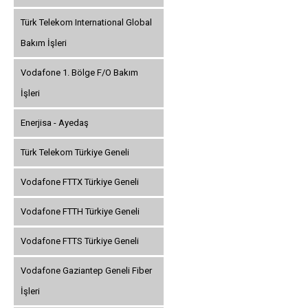
Türk Telekom International Global
Bakım İşleri
Vodafone 1. Bölge F/O Bakım
İşleri
Enerjisa - Ayedaş
Türk Telekom Türkiye Geneli
Vodafone FTTX Türkiye Geneli
Vodafone FTTH Türkiye Geneli
Vodafone FTTS Türkiye Geneli
Vodafone Gaziantep Geneli Fiber
İşleri