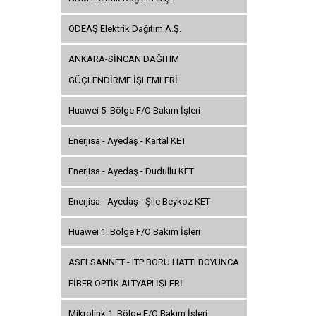
ODEAŞ Elektrik Dağıtım A.Ş.
ANKARA-SİNCAN DAĞITIM
GÜÇLENDİRME İŞLEMLERİ
Huawei 5. Bölge F/O Bakım İşleri
Enerjisa - Ayedaş - Kartal KET
Enerjisa - Ayedaş - Dudullu KET
Enerjisa - Ayedaş - Şile Beykoz KET
Huawei 1. Bölge F/O Bakım İşleri
ASELSANNET - ITP BORU HATTI BOYUNCA
FİBER OPTİK ALTYAPI İŞLERİ
Mikrolink 1. Bölge F/O Bakım İşleri