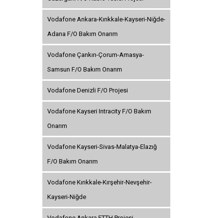
Vodafone Ankara-Kırıkkale-Kayseri-Niğde-
Adana F/O Bakım Onarım
Vodafone Çankırı-Çorum-Amasya-
Samsun F/O Bakım Onarım
Vodafone Denizli F/O Projesi
Vodafone Kayseri Intracity F/O Bakım
Onarım
Vodafone Kayseri-Sivas-Malatya-Elazığ
F/O Bakım Onarım
Vodafone Kırıkkale-Kırşehir-Nevşehir-
Kayseri-Niğde
Vodafone Ankara FTTH Projesi